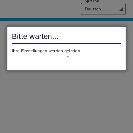
Sprache
Deutsch
Willkommen
im
Bitte warten...
Antragsportal
Ihrer
Ihre Einstellungen werden geladen.
Verbandsgemeinde
Wittlich-
Land