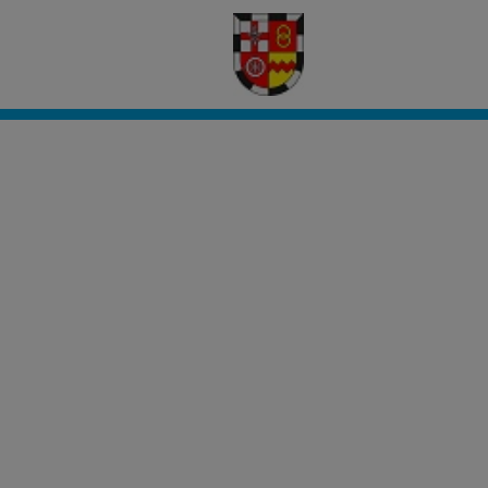
Willkommen
im
Antragsportal
Ihrer
Verbandsgemeinde
Wittlich-
Land