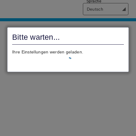
Sprache
Deutsch
Willkommen
im
Bitte warten...
Antragsportal
Ihrer
Ihre Einstellungen werden geladen.
Verbandsgemeinde
Wittlich-
Land