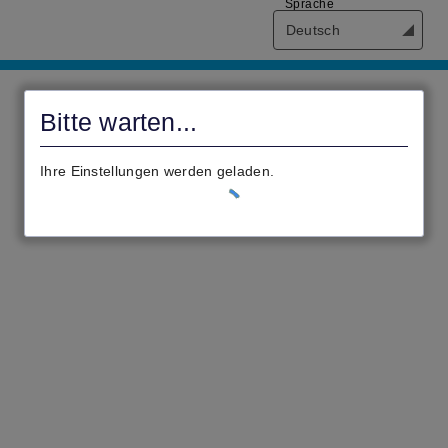
Sprache
Deutsch
Antragsportal
der
Bitte warten...
Verbandsgemeinde
Traben-
Ihre Einstellungen werden geladen.
Trarbach