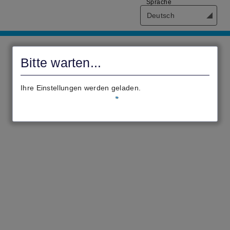
Sprache
Deutsch
Antragsportal
der
Bitte warten...
Verbandsgemeindeverwaltung
Saarburg-
Ihre Einstellungen werden geladen.
Kell